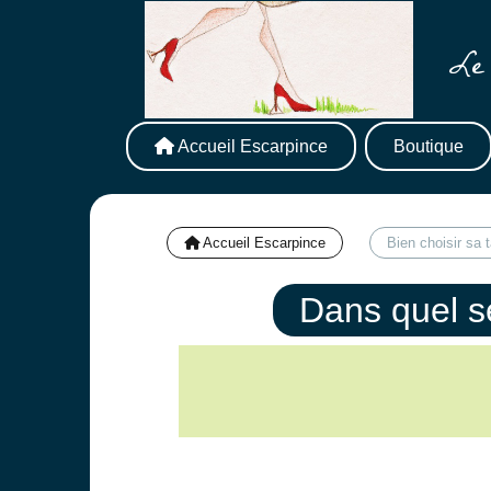
Le 
Accueil Escarpince
Boutique
Accueil Escarpince
Bien choisir sa t
Dans quel se