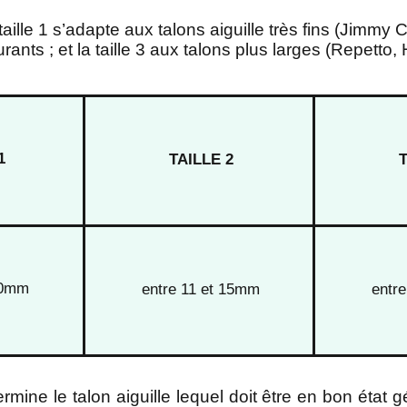
 taille 1
s’adapt
e aux talons aiguille très fins (Jimmy
C
urants ; et la taille 3 aux talons plus larges
(Repetto
1
TAILLE 2
T
10mm
entre 11 et 15mm
entr
ermine le talon aiguille lequel doit être en bon état 